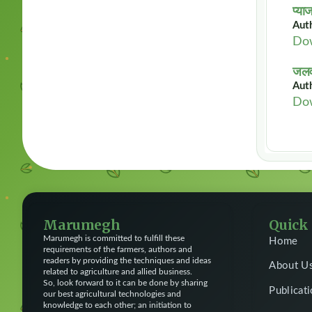
प्या
Auth
Do
जलवा
Autho
Do
Marumegh
Quick
Marumegh is committed to fulfill these
Home
requirements of the farmers, authors and
readers by providing the techniques and ideas
About U
related to agriculture and allied business.
So, look forward to it can be done by sharing
Publicat
our best agricultural technologies and
knowledge to each other; an initiation to