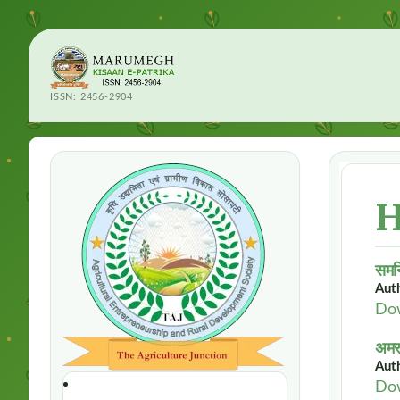
ISSN: 2456-2904
H
समन्
Autho
Do
अमरु
Auth
Do