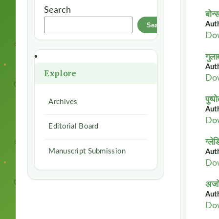
Search
बोन्
Auth
Search
Do
गुला
Autho
Explore
Do
पुष्
Archives
Auth
Do
Editorial Board
ग्ले
Manuscript Submission
Autho
Do
अजोल
Auth
Do