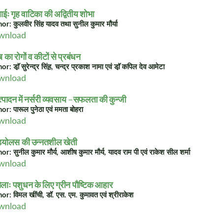
साईः गृह वाटिका की अद्वितीय शोभा
or: कुलवीर सिंह यादव तथा सुनील कुमार मौर्या
wnload
ब का रोगों व कीटों से प्रबंधन
r: डा़ॅ़ सुरेन्द्र सिंह़, चन्द्र प्रकाश नामा एवं डा़ॅ़ कपिल देव आमेटा
wnload
पोत्पादन में नर्सरी व्यवसाय -सफलता की कुन्जी
or: पारूल पुनेठा एवं ममता बोहरा
wnload
डियोलस की उन्नतशील खेती
r: सुनील कुमार मौर्य, आशीष कुमार मौर्य, यादव राम पी एवं राकेश सील शर्मा
wnload
ाः पशुधन के लिए ग्रीन पौष्टिक आहार
or: विमल खींची, डॉ. एस. एम. कुमावत एवं श्रीराकेश
wnload