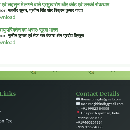
ज एवं लहसुन मे लगने वाले प्रमुख रोग और कीट एवं उनकी रोकथाम
or: महावीर सुमन, प्रवीण सिंह ओर विक्रम कुमार यादव
wnload
यु परिवर्तन का असरः सूखा भारत
r: सुनील कुमार एवं तेज राम बंजारा ओर प्रदीप त्रिपुरा
wnload
 Links
Contact Details
themarumegh@gmail.com
marumeghhindi@gmail.com
+91 99823 84008
s
Udaipur, Rajasthan, India
+919982384008
ion Fee
+919460854384
+919782264008