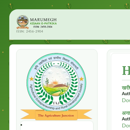
ISSN: 2456-2904
H
खरीफ
Auth
Do
अनाज
Auth
Do