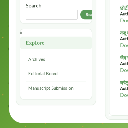
Search
छोटी
Autho
Search
Do
कद्द
Autho
Explore
Do
जैव 
Archives
Auth
Do
Editorial Board
घरेल
Manuscript Submission
Auth
Do